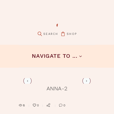
SHOP
pin it
NAVIGATE TO ...
anna-3
ANNA-2
8
0
0