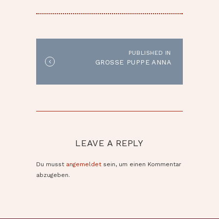
BEITRAGSNAVIGATION
PUBLISHED IN
Published
GROSSE PUPPE ANNA
in
the
post:
LEAVE A REPLY
Du musst
angemeldet
sein, um einen Kommentar
abzugeben.