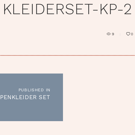
KLEIDERSET-KP-2
9
0
RAGSNAVIGATION
PUBLISHED IN
Published
PENKLEIDER SET
in
the
post: