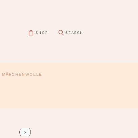
SHOP
MÄRCHENWOLLE
pin it
eiderset-kp-3