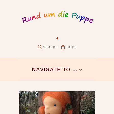
SHOP
pin it
NAVIGATE TO ...