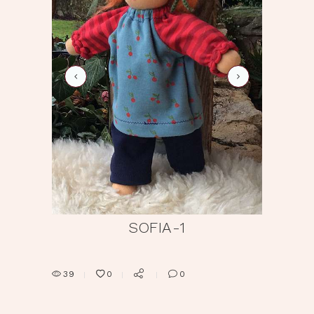
sofia-2
SOFIA-1
39
0
0