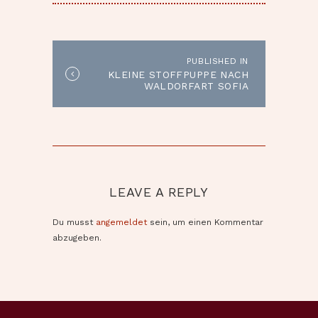
BEITRAGSNAVIGATION
PUBLISHED IN
Published
KLEINE STOFFPUPPE NACH
in
WALDORFART SOFIA
the
post:
LEAVE A REPLY
Du musst
angemeldet
sein, um einen Kommentar
abzugeben.