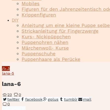
Mobiles
Figuren für den Jahrenzeitentisch od
Krippenfiguren
DIY
Anleitung um eine kleine Puppe selb
Strickanleitung für Fingerzwerge
Kurs- Nickipüppchen
Puppenohren nähen
Märchenwoll- Kurse
Puppenschuhe
Puppenhaare als Perücke
Pin It
lana-5
lana-6
23
0
twitter
facebook
gplus
tumblr
mail
0
Beitragsnavigation
Published
Published in