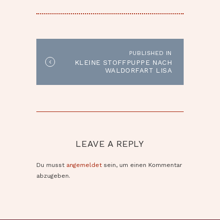
BEITRAGSNAVIGATION
PUBLISHED IN
Published
KLEINE STOFFPUPPE NACH
in
WALDORFART LISA
the
post:
LEAVE A REPLY
Du musst
angemeldet
sein, um einen Kommentar
abzugeben.