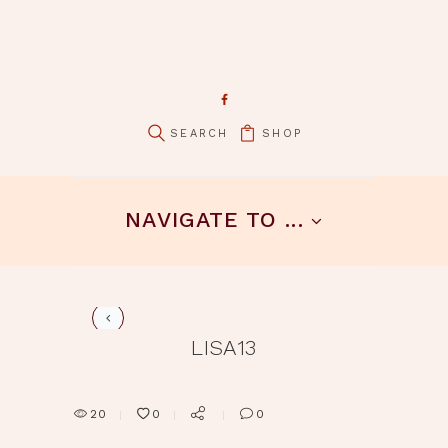
SHOP
pin it
NAVIGATE TO ...
LISA13
20
0
0