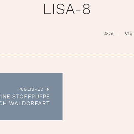
LISA-8
26
0
RAGSNAVIGATION
PUBLISHED IN
Published
EINE STOFFPUPPE
in
CH WALDORFART
the
LISA
post: