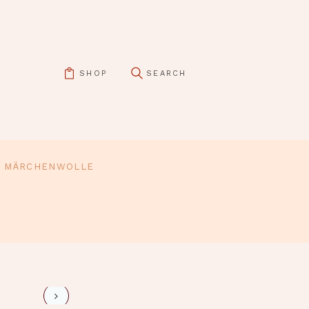
SHOP
MÄRCHENWOLLE
pin it
lisa-14