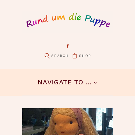
SHOP
pin it
NAVIGATE TO ...