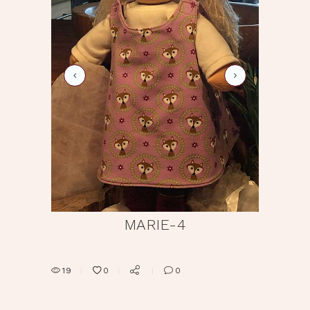
marie-10
MARIE-4
19
0
0