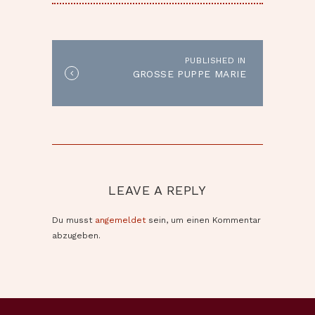
BEITRAGSNAVIGATION
PUBLISHED IN
Published
GROSSE PUPPE MARIE
in
the
post:
LEAVE A REPLY
Du musst
angemeldet
sein, um einen Kommentar
abzugeben.