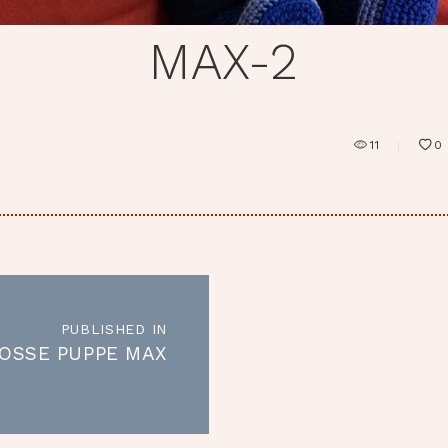
MAX-2
11
0
RAGSNAVIGATION
PUBLISHED IN
Published
OSSE PUPPE MAX
in
the
post: