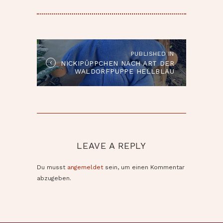
BEITRAGSNAVIGATION
PUBLISHED IN
Published
NICKIPÜPPCHEN NACH ART DER
in
WALDORFPUPPE HELLBLAU
the
post:
LEAVE A REPLY
Du musst
angemeldet
sein, um einen Kommentar
abzugeben.