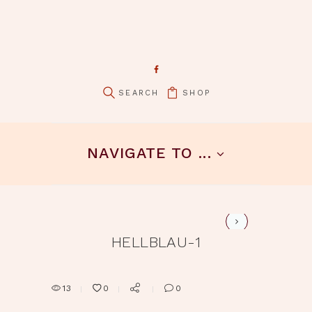
SHOP
pin it
NAVIGATE TO ...
hellblau-2
HELLBLAU-1
13
0
0