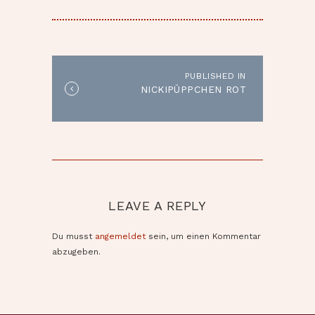
BEITRAGSNAVIGATION
PUBLISHED IN
Published
NICKIPÜPPCHEN ROT
in
the
post:
LEAVE A REPLY
Du musst
angemeldet
sein, um einen Kommentar
abzugeben.