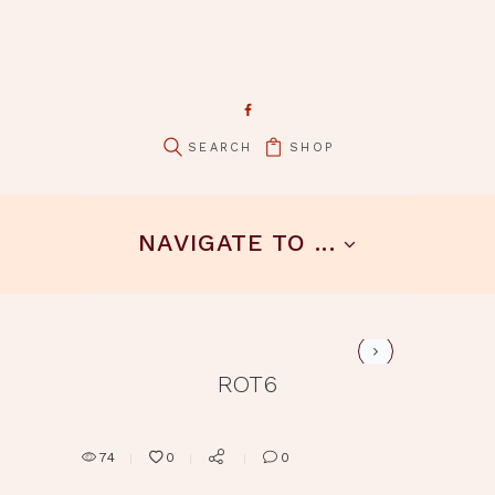
SHOP
pin it
NAVIGATE TO ...
rot3
ROT6
74
0
0