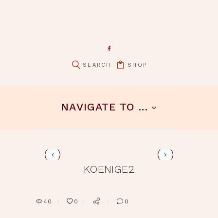
SHOP
pin it
NAVIGATE TO ...
koenige1
KOENIGE2
40
0
0