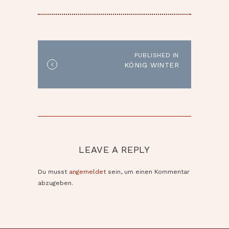
BEITRAGSNAVIGATION
PUBLISHED IN
Published
KÖNIG WINTER
in
the
post:
LEAVE A REPLY
Du musst
angemeldet
sein, um einen Kommentar
abzugeben.