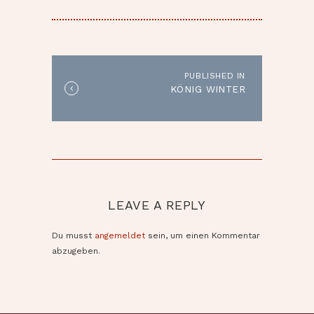
BEITRAGSNAVIGATION
PUBLISHED IN
Published
KÖNIG WINTER
in
the
post:
LEAVE A REPLY
Du musst
angemeldet
sein, um einen Kommentar
abzugeben.