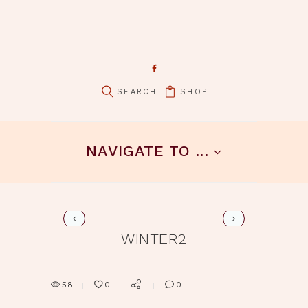
SHOP
pin it
NAVIGATE TO ...
winter2-gr
WINTER2
58
0
0