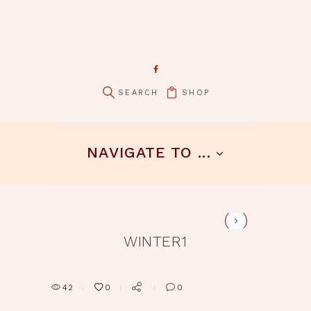
SHOP
pin it
NAVIGATE TO ...
winter1-gr
WINTER1
42
0
0