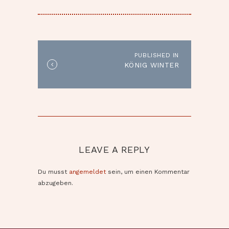
BEITRAGSNAVIGATION
PUBLISHED IN
Published
KÖNIG WINTER
in
the
post:
LEAVE A REPLY
Du musst
angemeldet
sein, um einen Kommentar
abzugeben.