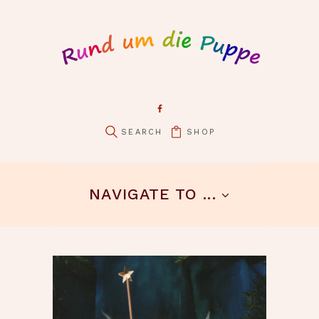
SHOP
pin it
NAVIGATE TO ...