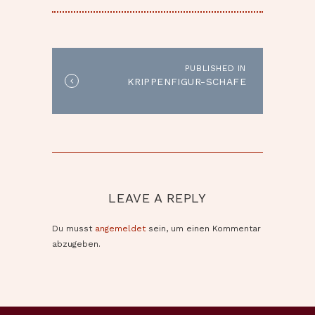
BEITRAGSNAVIGATION
PUBLISHED IN
Published
KRIPPENFIGUR-SCHAFE
in
the
post:
LEAVE A REPLY
Du musst
angemeldet
sein, um einen Kommentar
abzugeben.