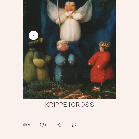
KRIPPE4GROSS
9
0
0