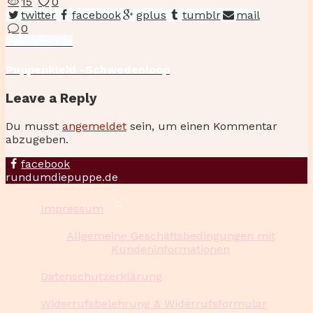
15
0
twitter
facebook
gplus
tumblr
mail
0
Beitragsnavigation
Published
Published in
in
the
Puppenkleid -Schwedenloop
post:
Leave a Reply
Du musst
angemeldet
sein, um einen Kommentar
abzugeben.
facebook
rundumdiepuppe.de
Impressum
Allgemeine Geschäftsbedingungen mit
Kundeninformationen
Datenschutzerklärung
Widerrufsbelehrung & Widerrufsformular