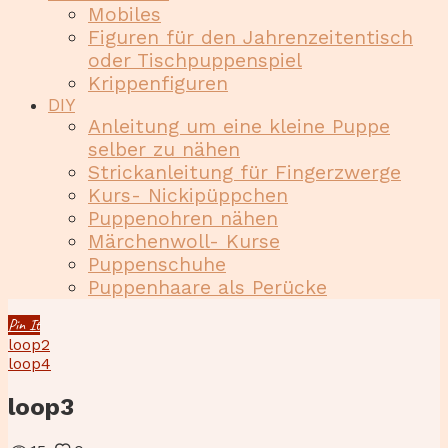
Mobiles
Figuren für den Jahrenzeitentisch
oder Tischpuppenspiel
Krippenfiguren
DIY
Anleitung um eine kleine Puppe
selber zu nähen
Strickanleitung für Fingerzwerge
Kurs- Nickipüppchen
Puppenohren nähen
Märchenwoll- Kurse
Puppenschuhe
Puppenhaare als Perücke
Pin It
loop2
loop4
loop3