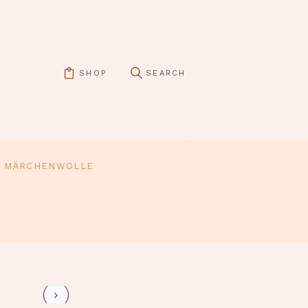
SHOP
MÄRCHENWOLLE
pin it
schuhchen-1