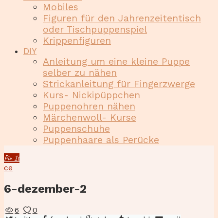
Mobiles
Figuren für den Jahrenzeitentisch
oder Tischpuppenspiel
Krippenfiguren
DIY
Anleitung um eine kleine Puppe
selber zu nähen
Strickanleitung für Fingerzwerge
Kurs- Nickipüppchen
Puppenohren nähen
Märchenwoll- Kurse
Puppenschuhe
Puppenhaare als Perücke
Pin It
ce
6-dezember-2
6
0