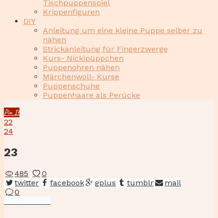
Tischpuppenspiel
Krippenfiguren
DIY
Anleitung um eine kleine Puppe selber zu
nähen
Strickanleitung für Fingerzwerge
Kurs- Nickipüppchen
Puppenohren nähen
Märchenwoll- Kurse
Puppenschuhe
Puppenhaare als Perücke
Pin It
22
24
23
485
0
twitter
facebook
gplus
tumblr
mail
0
Beitragsnavigation
Published
Published in
in