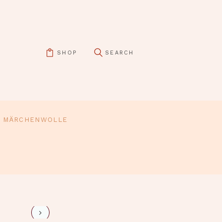
SHOP
MÄRCHENWOLLE
pin it
loop5