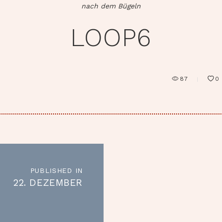
nach dem Bügeln
LOOP6
87
0
RAGSNAVIGATION
PUBLISHED IN
Published
22. DEZEMBER
in
the
post: