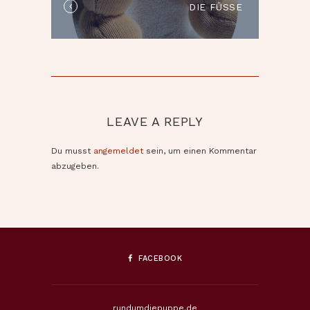
DIE FÜSSE
in
the
post:
LEAVE A REPLY
Du musst
angemeldet
sein, um einen Kommentar
abzugeben.
FACEBOOK
rundumdiepuppe.de