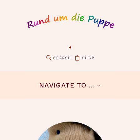
SHOP
pin it
NAVIGATE TO ...