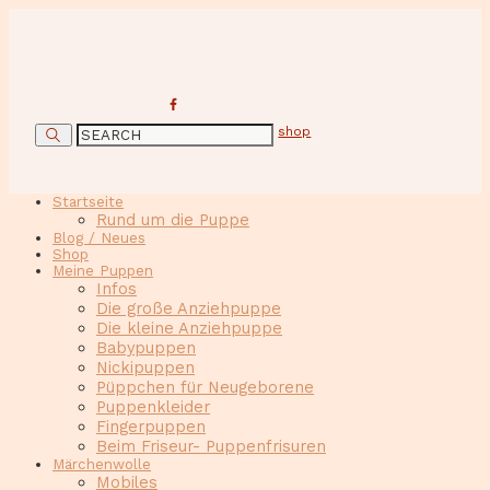
shop
Startseite
Rund um die Puppe
Blog / Neues
Shop
Meine Puppen
Infos
Die große Anziehpuppe
Die kleine Anziehpuppe
Babypuppen
Nickipuppen
Püppchen für Neugeborene
Puppenkleider
Fingerpuppen
Beim Friseur- Puppenfrisuren
Märchenwolle
Mobiles